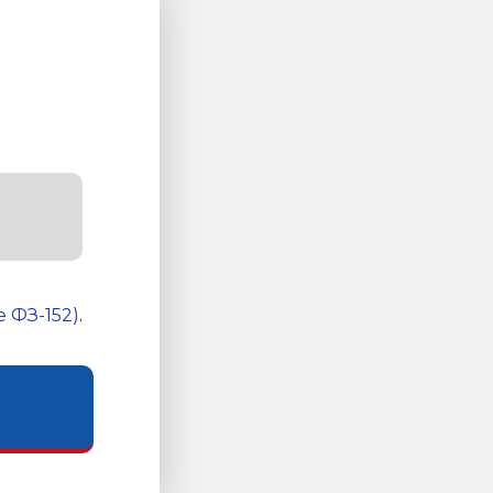
 ФЗ-152)
.