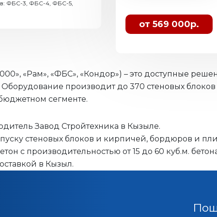
: ФБС-3, ФБС-4, ФБС-5,
от 569 000р.
0», «Рам», «ФБС», «Кондор») – это доступные реш
й. Оборудование производит до 370 стеновых блоков
бюджетном сегменте.
итель Завод Стройтехника в Кызыле.
пуску стеновых блоков и кирпичей, бордюров и пли
н с производительностью от 15 до 60 куб.м. бетона 
оставкой в Кызыл.
Пош