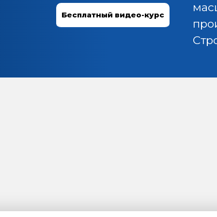
мас
Бесплатный видео-курс
про
Стр