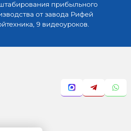
штабирования прибыльного
изводства от завода Рифей
ойтехника, 9 видеоуроков.