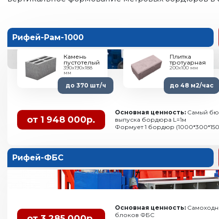
Рифей-Рам-1000
Камень
Плитка
пустотелый
тротуарная
390х190х188
200х100 мм
мм
до 370 шт/ч
до 48 м2/час
Основная ценность:
Самый бю
от 1 948 000р.
выпуска бордюра L=1м
Формует 1 бордюр (1000*300*15
Рифей-ФБС
Основная ценность:
Самоходн
блоков ФБС
от 3 285 000р.