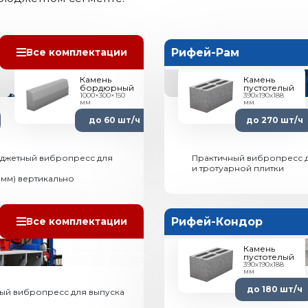
Рифей-Рам
Все комплектации
Камень
Камень
бордюрный
пустотелый
1000×300×150
390х190х188
мм
мм
до 60 шт/ч
до 270 шт/ч
джетный вибропресс для
Практичный вибропресс д
и тротуарной плитки
0мм) вертикально
Рифей-Кондор
Все комплектации
Камень
пустотелый
390х190х188
мм
до 180 шт/ч
ый вибропресс для выпуска