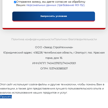
Масса: 100 кг
Гарантия: 12 месяцев
Преимущества:
Позволяет увеличить производительность станко
Рам 1000
Надежная конструкция
заказать
Официальный сайт Оборудования Рифей производ
Стройтехника в Кызыле.
Станки Рифей и Кондор для малого бизнеса по выпу
кирпичей, бордюров и плитки.
Автоматические Бетонные заводы марки Рифей Бет
производительностью от 15 до 60 куб.м. бетона в час.
Заказать Рифей по актуальным ценам и купить с до