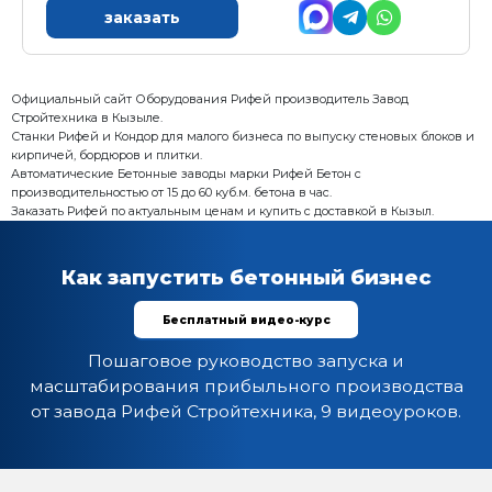
5. Дозатор воды проточный
6. Пульт управления
Характеристика:
Установленная мощность: 0,3 кВт
Масса: 800 кг
Режим работы: автоматический
Гарантия: 12 месяцев
Преимущества:
Высокая точность дозирования, погрешность ± 1,0 
Визуальный контроль веса всех компонентов в хо
Хранение до 100 рецептов смесей в энергонезав
Надежность конструкции
заказать