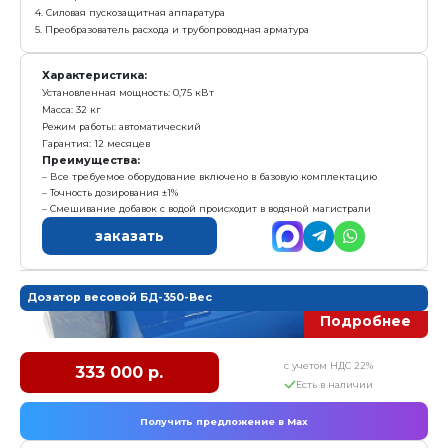
Е
Получить предложение в Ma
Комплектация:
1. Металлический шкаф
2. Электронное табло
3. Электронасос
4. Силовая пускозащитная аппаратура
5. Преобразователь расхода и трубопроводная арматур
Характеристика:
Установленная мощность: 0,75 кВт
Масса: 32 кг
Режим работы: автоматический
Гарантия: 12 месяцев
Преимущества: