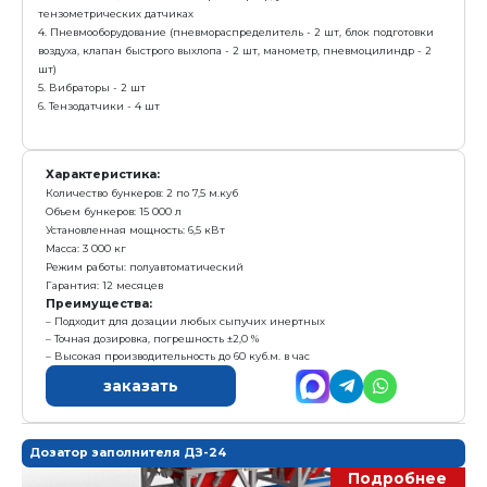
Е
Получить предложение в Ma
Комплектация:
1. Два бункера по 7,5 куб. метров каждый
2. Рама
3.Взвешивающий ленточный транспортер, установле
тензометрических датчиках
4. Пневмооборудование (пневмораспределитель - 2 ш
воздуха, клапан быстрого выхлопа - 2 шт, манометр,
шт)
5. Вибраторы - 2 шт
6. Тензодатчики - 4 шт
Характеристика: