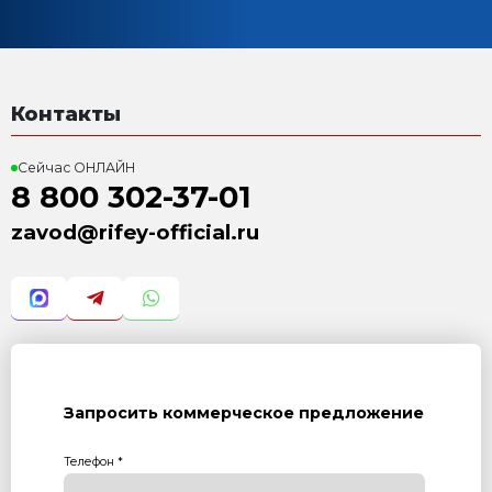
Характеристика:
Количество бункеров: 1. объемом 2 м.куб
Объем бункеров: 2 000 л
Установленная мощность: 0,25 кВт
Масса: 720 кг
Режим работы: ручной
Гарантия: 12 месяцев
Преимущества:
Подходит для дозации любых сыпучих инертных
Точная дозировка
Компактность, удобство транспортировки
заказать
Бункер с конвейером скребковым