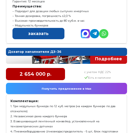
с у
1 892 000 р.
Е
Получить предложение в Ma
Комплектация:
1. Два модульных бункера по 12 куб. метров (на кажд
отсекателя)
2. Независимая рама каждого бункера
3. Взвешивающий ленточный конвейер, установлен
тензометрических датчиках
4. Пневмооборудование (пневмораспределитель - 4 ш
воздуха, клапан быстрого выхлопа - 4 шт, манометр,
шт)
5. Вибраторы - 2 шт
6. Тензодатчики - 4 шт