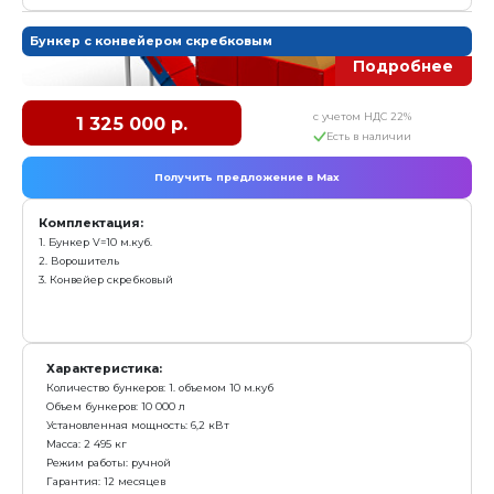
5. Вибраторы - 3 шт
6. Тензодатчики - 4 шт
Характеристика:
Количество бункеров: 3 по 12 м.куб.
Объем бункеров: 36 000 л
Установленная мощность: 8,25 кВт
Масса: 6 000 кг
Режим работы: полуавтоматический
Гарантия: 12 месяцев
Преимущества:
Подходит для дозации любых сыпучих инертных
Точная дозировка, погрешность ±2,0 %
Высокая производительность до 80 куб.м. в час
Модульность бункеров
заказать