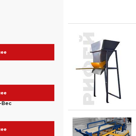
нее
нее
-Вес
нее