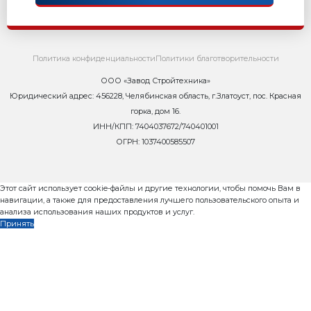
Сегодня речь пойдет о долгожданной новинке 2022г.
Стройтехника.
Специализированный вибропресс для изготовлени
Рифей Вектор Арболит.
Читать дальше...
Страницы:
1
2
3
4
5
6
След.
Как запустить бетонный 
Бесплатный видео-курс