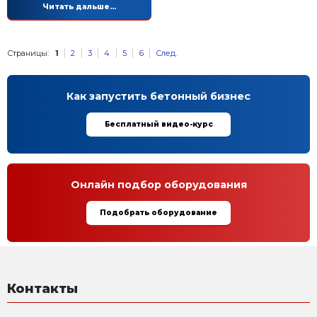
Произведем матрицы для люб
вибропрессов
Завод Стройтехника начинает прием заявок на изг
нестандартных пуансон матриц для всех вибропре
Читать дальше...