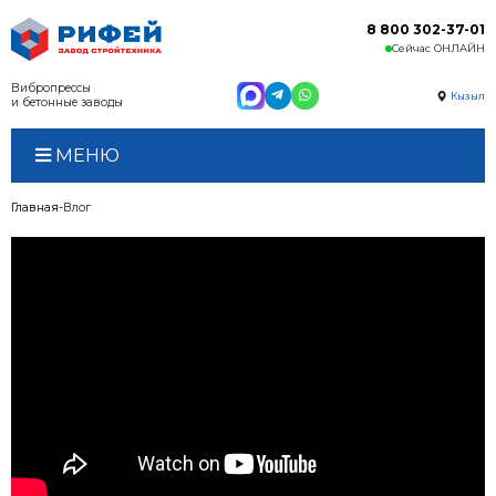
Вибропрессы
и бетонные заводы
МЕНЮ
Главная
Влог