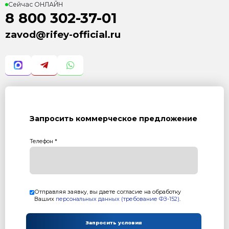
Рифей Вектор Арболит