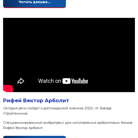
Скиповый подъемник или лент
конвейер, плюсы и минусы
Ленточный конвейер или скиповый подъемник? Ка
перемещения сыпучих материалов в бетонных зав
бетоносмесительных установках?
Читать дальше...