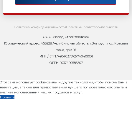
8 800 302-37-01
zavod@rifey-official.ru
Запросить коммерческое пр
Телефон
*