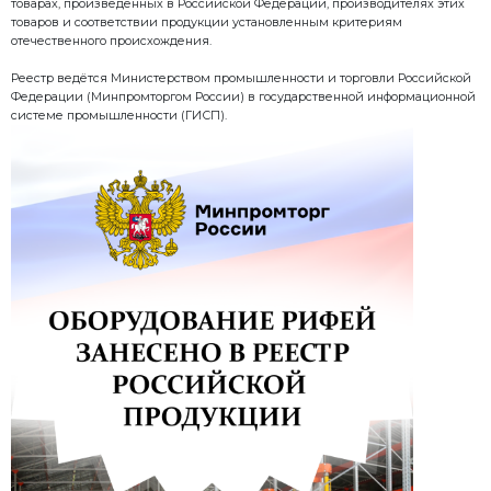
Оборудование марки Рифей от Завод Стройтехника
Минпромторга
в реестре номер записи
https://gisp.gov.ru/pp719v2/p
Реестр Минпромторга расшифровывается как совок
информационных баз данных, содержащих сведен
товарах, произведённых в Российской Федерации,
товаров и соответствии продукции установленным
отечественного происхождения.
Реестр ведётся Министерством промышленности и
Федерации (Минпромторгом России) в государств
системе промышленности (ГИСП).