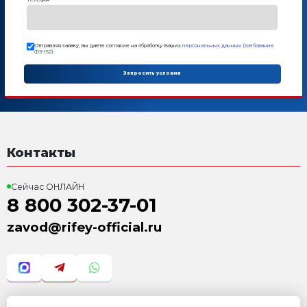
Дополнительные опции
РБУ 550-СД-15
4 354 000 Р
с учетом НДС 22%
Модуль цветного слоя
474 000 Р
с учетом НДС 22%
Поддоны фанерные
по запросу Р
с учетом НДС 22%
Растариватель цемента Р
118 000 Р