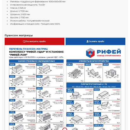
Камень пустотелый
390х190х188 мм
до 475 шт/ч