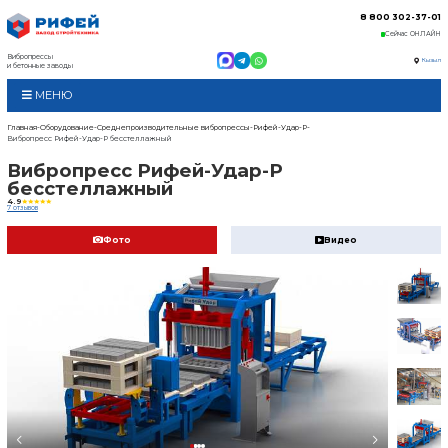
Вибропрессы
и бетонные заводы
МЕНЮ
Главная
Оборудование
Среднепроизводительные в
Вибропресс Рифей-Удар-Р бесстеллажный
Вибропресс Рифей
бесстеллажный
4.9