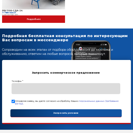
Дополнительные опции
РБУ 1100-СДА-24
7 788 000 Р
с учетом НДС 22%
Модуль цветного слоя
474 000 Р
с учетом НДС 22%
Автоматическая систем
5 005 000 Р
с учетом НДС 22%