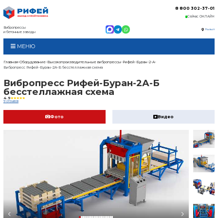
Вибропрессы
и бетонные заводы
МЕНЮ
Главная
Оборудование
Высокопроизводительные в
Вибропресс Рифей-Буран-2А-Б бесстеллажная схем
Вибропресс Рифей
бесстеллажная сх
4.9