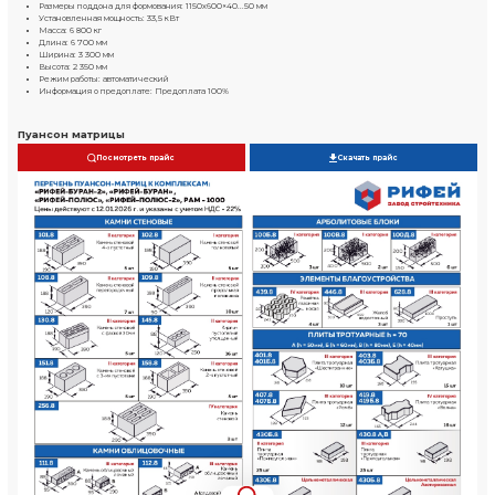
Камень пустотелый
390х190х188 мм
800..850шт/ч