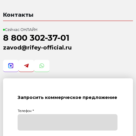
Система бесстелажного
3 526 000 Р
с учетом НДС 22%
Силос цемента СЦ-26
645 000 Р
с учетом НДС 22%