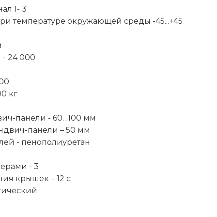
л 1- 3
ри температуре окружающей среды -45...+45
м
 - 24 000
500
00 кг
ич-панели - 60…100 мм
ндвич-панели – 50 мм
лей - пенополиуретан
ерами - 3
ия крышек – 12 с
тический