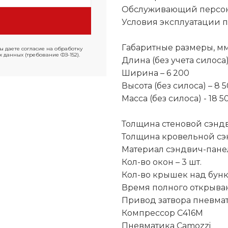
Обслуживающий персона
Условия эксплуатации п
Габаритные размеры, м
ы даете согласие на обработку
 данных (требование ФЗ-152).
Длина (без учета силоса)
Ширина – 6 200
Высота (без силоса) – 8 
Масса (без силоса) - 18 5
Толщина стеновой сэндв
Толщина кровельной сэ
Материал сэндвич-пане
Кол-во окон – 3 шт.
Кол-во крышек над бунк
Время полного открыван
Привод затвора пневма
Компрессор С416М
Пневматика Camozzi