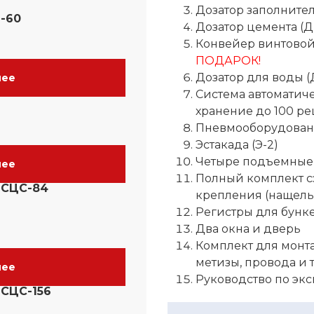
Дозатор заполнителя
-60
Дозатор цемента (Д
Конвейер винтовой 
ПОДАРОК!
Дозатор для воды (
нее
Система автоматиче
хранение до 100 ре
Пневмооборудовани
Эстакада (Э-2)
Четыре подъемные
нее
Полный комплект с
 СЦС-84
крепления (нащельн
Регистры для бунк
Два окна и дверь
Комплект для монт
метизы, провода и т.
нее
Руководство по экс
 СЦС-156