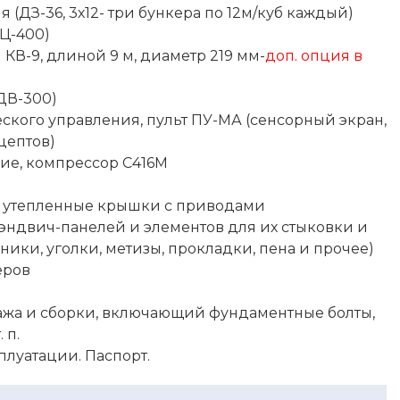
 (ДЗ-36, 3х12- три бункера по 12м/куб каждый)
Ц-400)
КВ-9, длиной 9 м, диаметр 219 мм-
доп. опция в
ДВ-300)
ского управления, пульт ПУ-МА (сенсорный экран,
цептов)
е, компрессор С416М
 утепленные крышки с приводами
эндвич-панелей и элементов для их стыковки и
ики, уголки, метизы, прокладки, пена и прочее)
еров
ажа и сборки, включающий фундаментные болты,
 п.
плуатации. Паспорт.