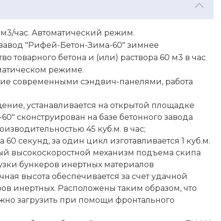
м3/час. Автоматический режим.
завод "Рифей-Бетон-Зима-60" зимнее
о товарного бетона и (или) раствора 60 м3 в час
оматическом режиме.
ие современными сэндвич-панелями, работа
ение, устанавливается на открытой площадке
60" сконструирован на базе бетонного завода
оизводительностью 45 куб.м. в час;
60 секунд, за один цикл изготавливается 1 куб.м.
й высокоскоростной механизм подъема скипа
рузки бункеров инертных материалов
ная высота обеспечивается за счет удачной
ов инертных. Расположены таким образом, что
жно загрузить при помощи фронтального