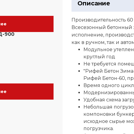
Описание
Производительность 60 
нее
Всесезонный бетонный 
Д-900
исполнение, производств
как в ручном, так и авт
Модульное утеплен
круглый год
Не требуется помещ
"Рифей Бетон Зима-
Рифей Бетон-60, пр
Время одного цикла 
нее
Модернизированны
Удобная схема заг
Небольшая погрузоч
компоновки бункер
исходное сырье мо
погрузчика.