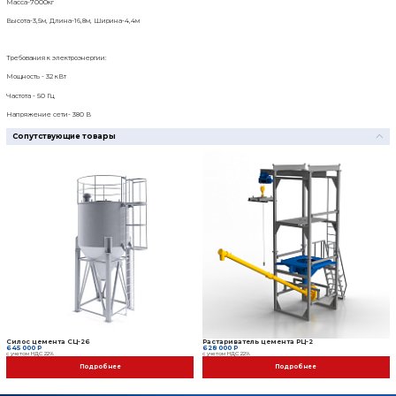
Режим работы:
автоматический
Информация о предоплате:
Предоплата 100%
Дополнительные опции
Растариватель цемента 
628 000 Р
с учетом НДС 22%
Силос цемента СЦ-26
645 000 Р
с учетом НДС 22%
Пульт ПУ-БЗ
615 000 Р
с учетом НДС 22%