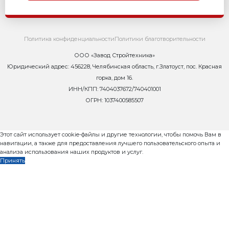
дозирования ±1%. На каждом бункере по одному виб
4. Пульт управления ПУ-СДА (с монитором, память ре
5. Конвейер ленточный КЛ-500-5,0
6. Конвейер ленточный КЛ-500-5,0 с бункером-при
7. Конвейер винтовой (шнек) КВ 6, длин 6 м. 8. П
Технические характеристики
Производительность бетона в час-8 м3
Количество замесов за 1 час– 15
Объем камеры бетоносмесителя -550 л
Количество готовой бетонной смеси с 1 замеса - 480 
Режим работы-автоматический